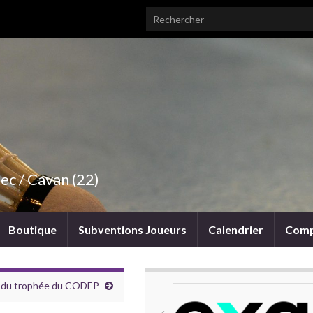
Search for:
ec / Cavan (22)
Boutique
Subventions Joueurs
Calendrier
Comp
es du trophée du CODEP