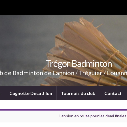
Trégor Badminton
b de Badminton de Lannion / Tréguier / Louann
s
Cagnotte Decathlon
Tournois du club
Contact
Lannion en route pour les demi final