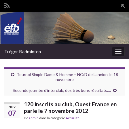
Tog
sear
Search for:
for
Trégor Badminton
Togg
navig
Tournoi Simple Dame & Homme – NC/D de Lannion, le 18
novembre
Seconde journée d’interclub, des très bons résultats….
120 inscrits au club, Ouest France en
NOV
parle le 7 novembre 2012
07
De
admin
dans la catégorie
Actualité