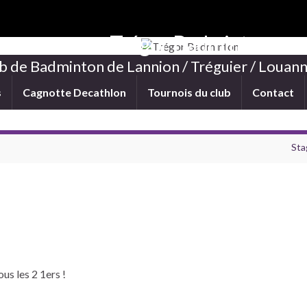
Trégor Badminton
b de Badminton de Lannion / Tréguier / Louann
s
Cagnotte Decathlon
Tournois du club
Contact
Sta
us les 2 1ers !