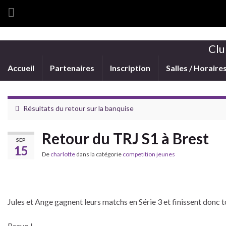
Clu
Accueil
Partenaires
Inscription
Salles / Horaire
Résultats du retour sur la banquise
Retour du TRJ S1 à Brest
SEP
15
De
charlotte
dans la catégorie
competition jeunes
Jules et Ange gagnent leurs matchs en Série 3 et finissent donc to
Bravo !