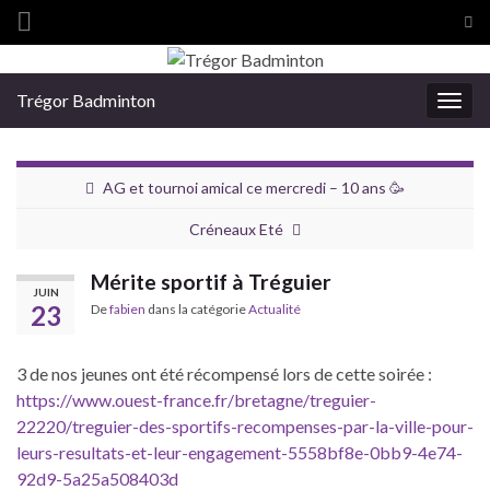
Tog
sea
Search for:
for
Trégor Badminton
Togg
navig
AG et tournoi amical ce mercredi – 10 ans 🥳
Créneaux Eté
Mérite sportif à Tréguier
JUIN
23
De
fabien
dans la catégorie
Actualité
3 de nos jeunes ont été récompensé lors de cette soirée :
https://www.ouest-france.fr/bretagne/treguier-
22220/treguier-des-sportifs-recompenses-par-la-ville-pour-
leurs-resultats-et-leur-engagement-5558bf8e-0bb9-4e74-
92d9-5a25a508403d