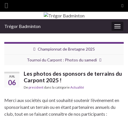
Tog
sea
Search for:
for
Trégor Badminton
Togg
navig
Championnat de Bretagne 2025
Tournoi du Carpont : Photos du samedi
Les photos des sponsors de terrains du
JUIL
Carpont 2025 !
06
De
president
dans la catégorie
Actualité
Merci aux sociétés qui ont souhaité soutenir l’événement en
sponsorisant un terrain ou en étant partenaires annuels du
club, tout en se faisant connaître de nos participants :