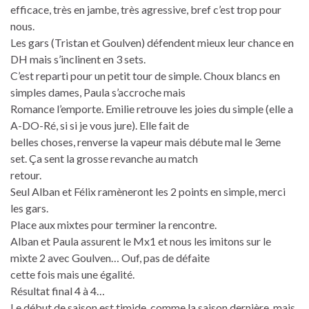
efficace, très en jambe, très agressive, bref c’est trop pour
nous.
Les gars (Tristan et Goulven) défendent mieux leur chance en
DH mais s’inclinent en 3 sets.
C’est reparti pour un petit tour de simple. Choux blancs en
simples dames, Paula s’accroche mais
Romance l’emporte. Emilie retrouve les joies du simple (elle a
A-DO-Ré, si si je vous jure). Elle fait de
belles choses, renverse la vapeur mais débute mal le 3eme
set. Ça sent la grosse revanche au match
retour.
Seul Alban et Félix ramèneront les 2 points en simple, merci
les gars.
Place aux mixtes pour terminer la rencontre.
Alban et Paula assurent le Mx1 et nous les imitons sur le
mixte 2 avec Goulven… Ouf, pas de défaite
cette fois mais une égalité.
Résultat final 4 à 4…
Le début de saison est timide, comme la saison dernière, mais