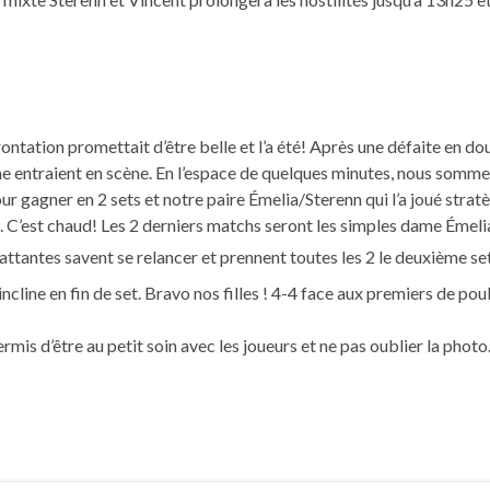
nfrontation promettait d’être belle et l’a été! Après une défaite en
 entraient en scène. En l’espace de quelques minutes, nous somme
our gagner en 2 sets et notre paire Émelia/Sterenn qui l’a joué stra
3. C’est chaud! Les 2 derniers matchs seront les simples dame Émelia
attantes savent se relancer et prennent toutes les 2 le deuxième set.
line en fin de set. Bravo nos filles ! 4-4 face aux premiers de pou
ermis d’être au petit soin avec les joueurs et ne pas oublier la phot