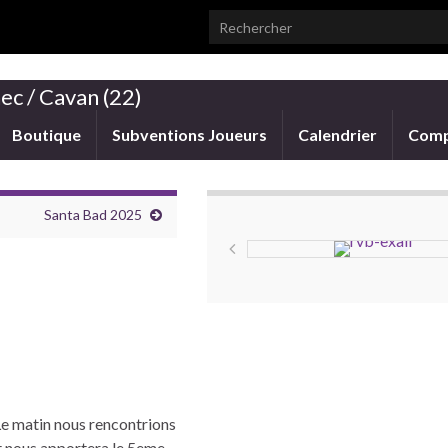
Search for:
ec / Cavan (22)
Boutique
Subventions Joueurs
Calendrier
Comp
Santa Bad 2025
Le matin nous rencontrions
et nous apportera le 5eme