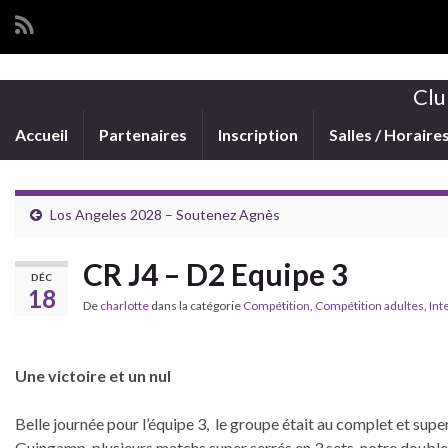
Clu
Accueil
Partenaires
Inscription
Salles / Horaire
Los Angeles 2028 – Soutenez Agnès
CR J4 – D2 Equipe 3
DÉC
18
De
charlotte
dans la catégorie
Compétition
,
Compétition adultes
,
Int
Une victoire et un nul
Belle journée pour l’équipe 3, le groupe était au complet et su
Guingamp, plusieurs matchs super serrés en 3 sets. notre double