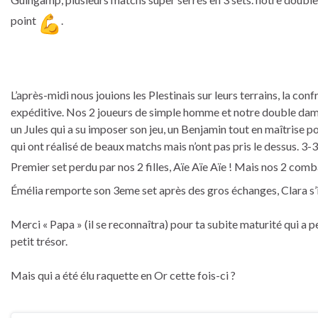
point
.
L’après-midi nous jouions les Plestinais sur leurs terrains, la co
expéditive. Nos 2 joueurs de simple homme et notre double dame
un Jules qui a su imposer son jeu, un Benjamin tout en maîtrise p
qui ont réalisé de beaux matchs mais n’ont pas pris le dessus. 3-
Premier set perdu par nos 2 filles, Aïe Aïe Aïe ! Mais nos 2 comb
Émélia remporte son 3eme set après des gros échanges, Clara s’inc
Merci « Papa » (il se reconnaîtra) pour ta subite maturité qui a p
petit trésor.
Mais qui a été élu raquette en Or cette fois-ci ?