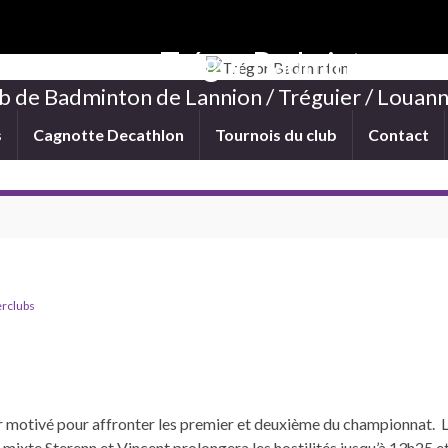
Trégor Badminton
b de Badminton de Lannion / Tréguier / Louann
s
Cagnotte Decathlon
Tournois du club
Contact
erclubs
per motivé pour affronter les premier et deuxième du championnat. 
 mixte Sterenn et Vincent prolongera les hostilités jusqu’à 13h25 